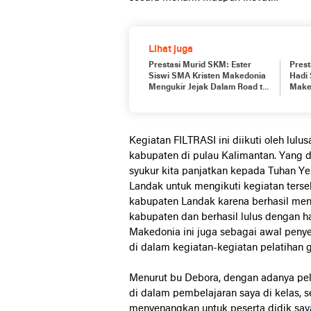
Lihat juga
Prestasi Murid SKM: Ester
Prest
Siswi SMA Kristen Makedonia
Hadi
Mengukir Jejak Dalam Road to
Make
Raimuna Nasional XII Tahun
Tingk
2023
Kegiatan FILTRASI ini diikuti oleh lul
kabupaten di pulau Kalimantan. Yang di
syukur kita panjatkan kepada Tuhan Ye
Landak untuk mengikuti kegiatan terseb
kabupaten Landak karena berhasil men
kabupaten dan berhasil lulus dengan ha
Makedonia ini juga sebagai awal penye
di dalam kegiatan-kegiatan pelatihan g
Menurut bu Debora, dengan adanya pel
di dalam pembelajaran saya di kelas, 
menyenangkan untuk peserta didik say