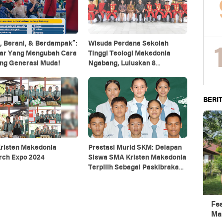
, Berani, & Berdampak”:
Wisuda Perdana Sekolah
ar Yang Mengubah Cara
Tinggi Teologi Makedonia
ng Generasi Muda!
Ngabang, Luluskan 8
Mahasiswa Tahun 2025
BERIT
risten Makedonia
Prestasi Murid SKM: Delapan
rch Expo 2024
Siswa SMA Kristen Makedonia
Terpilih Sebagai Paskibraka
Kabupaten Landak 2024
Fe
Ma