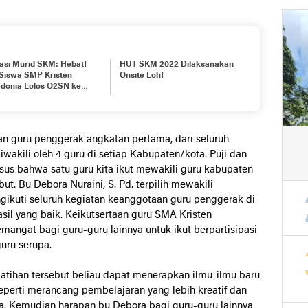
asi Murid SKM: Hebat!
HUT SKM 2022 Dilaksanakan
 Siswa SMP Kristen
Onsite Loh!
donia Lolos O2SN ke
at Nasional Cabor Atletik
usan guru penggerak angkatan pertama, dari seluruh
wakili oleh 4 guru di setiap Kabupaten/kota. Puji dan
sus bahwa satu guru kita ikut mewakili guru kabupaten
ut. Bu Debora Nuraini, S. Pd. terpilih mewakili
gikuti seluruh kegiatan keanggotaan guru penggerak di
sil yang baik. Keikutsertaan guru SMA Kristen
mangat bagi guru-guru lainnya untuk ikut berpartisipasi
uru serupa.
atihan tersebut beliau dapat menerapkan ilmu-ilmu baru
seperti merancang pembelajaran yang lebih kreatif dan
a. Kemudian harapan bu Debora bagi guru-guru lainnya