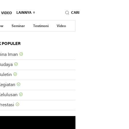
LAINNYA
CARI
VIDEO
ow
Seminar
Testimoni
Video
K POPULER
ina Iman
Budaya
uletin
egiatan
elulusan
restasi