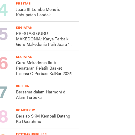
PRESTASI
Juara III Lomba Menulis
Kabupaten Landak
KEGIATAN
PRESTASI GURU
MAKEDONIA: Karya Terbaik
Guru Makedonia Raih Juara 1
Lomba Cipta Lagu Mars
Kabupaten Landak Dalam
KEGIATAN
Rangka HUT Pemda Landak
Guru Makedonia Ikuti
ke-26
Penataran Pelatih Basket
Lisensi C Perbasi KalBar 2025
BULETIN
Bersama dalam Harmoni di
Alam Terbuka
ROADSHOW
Bersiap SKM Kembali Datang
Ke Daerahmu
EKSTRAKURIKULER