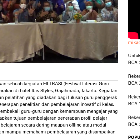
mika
Untuk
BCA 3
Reke
BCA 3
an sebuah kegiatan FILTRASI (Festival Literasi Guru
akan di hotel Ibis Styles, Gajahmada, Jakarta. Kegiatan
Reken
n pelatihan yang diadakan bagi lulusan guru penggerak
BCA 3
erapan penelitian dan pembelajaran inovatif di kelas.
k membekali guru-guru dengan kemampuan mengajar yang
Reken
rapkan tujuan pembelajaran penerapan profil pelajar
BCA 3
belajaran secara daring maupun offline atau modul
r dan mampu memahami pembelajaran yang disampaikan
POPU