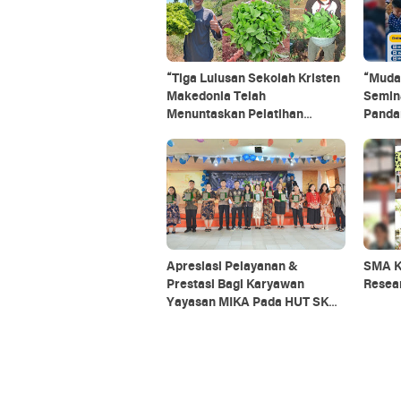
“Tiga Lulusan Sekolah Kristen
“Muda
Makedonia Telah
Semin
Menuntaskan Pelatihan
Panda
Pertanian di PIT Mojokerto”
Apresiasi Pelayanan &
SMA K
Prestasi Bagi Karyawan
Resea
Yayasan MIKA Pada HUT SKM
Ke-23 dan Dies Natalis STTM
Ngabang Ke-6 Tahun 2025