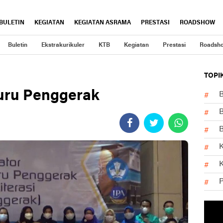
BULETIN
KEGIATAN
KEGIATAN ASRAMA
PRESTASI
ROADSHOW
Buletin
Ekstrakurikuler
KTB
Kegiatan
Prestasi
Roadsh
TOPI
Guru Penggerak
B
B
K
K
P