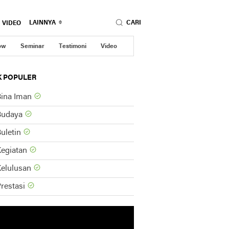
LAINNYA
CARI
VIDEO
ow
Seminar
Testimoni
Video
K POPULER
ina Iman
Budaya
uletin
egiatan
elulusan
restasi