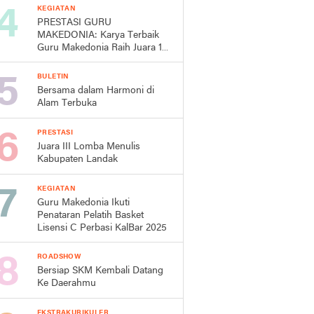
KEGIATAN
PRESTASI GURU
MAKEDONIA: Karya Terbaik
Guru Makedonia Raih Juara 1
Lomba Cipta Lagu Mars
Kabupaten Landak Dalam
BULETIN
Rangka HUT Pemda Landak
Bersama dalam Harmoni di
ke-26
Alam Terbuka
PRESTASI
Juara III Lomba Menulis
Kabupaten Landak
KEGIATAN
Guru Makedonia Ikuti
Penataran Pelatih Basket
Lisensi C Perbasi KalBar 2025
ROADSHOW
Bersiap SKM Kembali Datang
Ke Daerahmu
EKSTRAKURIKULER