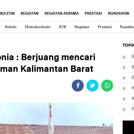
BULETIN
KEGIATAN
KEGIATAN ASRAMA
PRESTASI
ROADSHOW
Buletin
Ekstrakurikuler
KTB
Kegiatan
Prestasi
Roadsh
TOPI
ia : Berjuang mencari
B
aman Kalimantan Barat
B
K
K
P