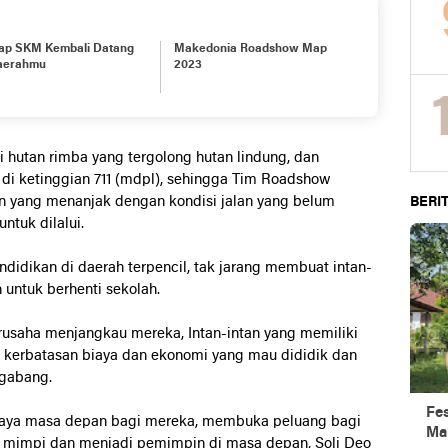
iap SKM Kembali Datang
Makedonia Roadshow Map
aerahmu
2023
i hutan rimba yang tergolong hutan lindung, dan
di ketinggian 711 (mdpl), sehingga Tim Roadshow
an yang menanjak dengan kondisi jalan yang belum
BERIT
ntuk dilalui.
didikan di daerah terpencil, tak jarang membuat intan-
untuk berhenti sekolah.
usaha menjangkau mereka, Intan-intan yang memiliki
h kerbatasan biaya dan ekonomi yang mau dididik dan
Ngabang.
Fe
ahaya masa depan bagi mereka, membuka peluang bagi
Ma
 mimpi dan menjadi pemimpin di masa depan, Soli Deo