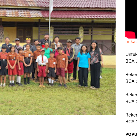
mika
Untuk
BCA 3
Reke
BCA 3
Reken
BCA 3
Reken
BCA 3
POPU