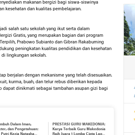
menyediakan makanan bergizi bagi siswa-siswinya
an kesehatan dan kualitas pembelajaran.
jadi
salah
satu
sekolah
yang
ikut
serta
dalam
Bergizi
Gratis
,
yang
merupakan
bagian
dari
program
Terpilih,
Prabowo
Subianto
dan
Gibran
Rakabuming
dukung
peningkatan
kualitas
pendidikan
dan
kesehatan
i
di
lingkungan
sekolah
.
tap berjalan dengan mekanisme yang telah disesuaikan.
kuit, kurma, buah, dan telur rebus diberikan kepada
ap dapat dinikmati sebagai tambahan asupan gizi bagi
umbuh Dalam Iman,
PRESTASI GURU MAKEDONIA:
ter, dan Pengetahuan:
Karya Terbaik Guru Makedonia
 Putri Kezia Natasha
Raih Juara 1 Lomba Cipta Lagu