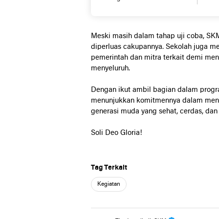
Bidang Kecerdasan Artifisial
Sisw
Tingkat Nasional
Ngab
Meski
masih
dalam
tahap
uji
coba,
SK
diperluas
cakupannya.
Sekolah
juga
me
pemerintah
dan
mitra
terkait
demi
men
menyeluruh.
Dengan
ikut
ambil
bagian
dalam
prog
menunjukkan
komitmennya
dalam
men
generasi
muda
yang
sehat,
cerdas,
da
Soli Deo Gloria!
Tag Terkait
Kegiatan