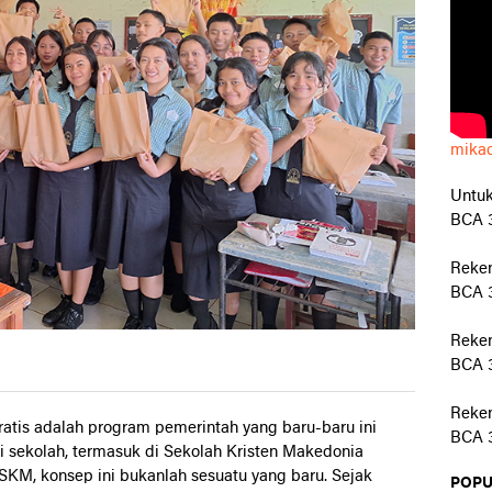
mika
Untuk
BCA 3
Reke
BCA 3
Reken
BCA 3
Reken
tis adalah program pemerintah yang baru-baru ini
BCA 3
ai sekolah, termasuk di Sekolah Kristen Makedonia
SKM, konsep ini bukanlah sesuatu yang baru. Sejak
POPU