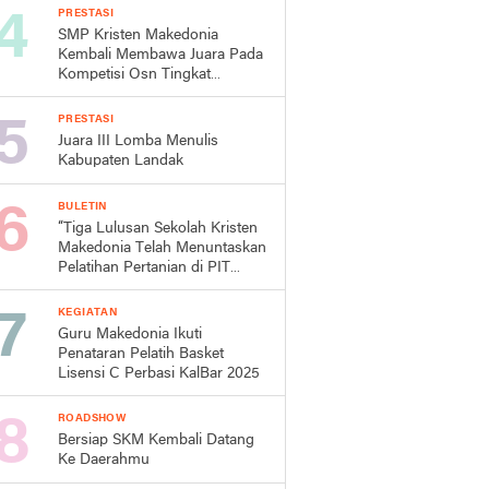
Kabupaten Landak Dalam
PRESTASI
Rangka HUT Pemda Landak
SMP Kristen Makedonia
ke-26
Kembali Membawa Juara Pada
Kompetisi Osn Tingkat
Kecamatan Dan Kabupaten
PRESTASI
Juara III Lomba Menulis
Kabupaten Landak
BULETIN
“Tiga Lulusan Sekolah Kristen
Makedonia Telah Menuntaskan
Pelatihan Pertanian di PIT
Mojokerto”
KEGIATAN
Guru Makedonia Ikuti
Penataran Pelatih Basket
Lisensi C Perbasi KalBar 2025
ROADSHOW
Bersiap SKM Kembali Datang
Ke Daerahmu