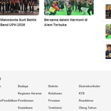
akedonia Ikuti Battle
Bersama dalam Harmoni di
e Band UPH 2026
Alam Terbuka
i
n
Budaya
Buletin
Ekstrakurikuler
Kegiatan Asrama
Kelulusan
KTB
nPendidikan
Pembinaan
Prestasi
Roadshow
Sosialisasi
Testimoni
Ulang Tahun