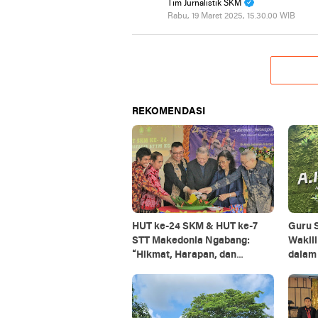
Tim Jurnalistik SKM
Rabu, 19 Maret 2025, 15.30.00 WIB
REKOMENDASI
HUT ke-24 SKM & HUT ke-7
Guru 
STT Makedonia Ngabang:
Wakili
“Hikmat, Harapan, dan
dalam Program Kunjunga
Harmoni”
Kecerd
Tiong