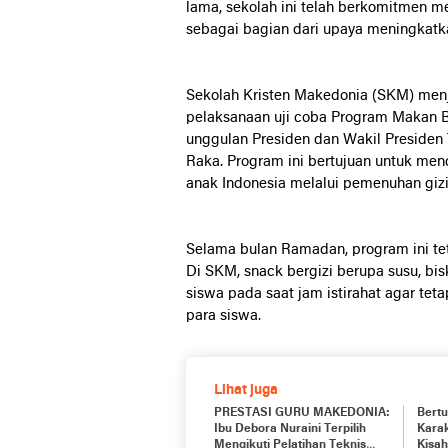
lama, sekolah ini telah berkomitmen 
sebagai bagian dari upaya meningkatk
Sekolah
Kristen
Makedonia (
SKM)
men
pelaksanaan
uji
coba
Program
Makan
unggulan
Presiden
dan
Wakil
Presiden
Raka
.
Program
ini
bertujuan
untuk
men
anak
Indonesia
melalui
pemenuhan
giz
Selama bulan Ramadan, program ini te
Di SKM, snack bergizi berupa susu, bis
siswa pada saat jam istirahat agar tet
para siswa.
Lihat juga
PRESTASI GURU MAKEDONIA:
Bert
Ibu Debora Nuraini Terpilih
Karak
Mengikuti Pelatihan Teknis
Kisah