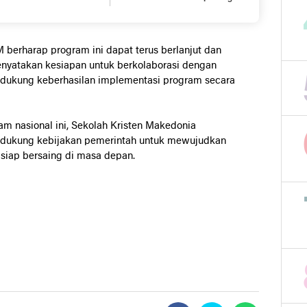
i SMA Kristen Makedonia
Mars Kabupaten Landak
ang
Dalam Rangka HUT Pemda
Landak ke-26
M
berharap
program
ini
dapat
terus
berlanjut
dan
nyatakan
kesiapan
untuk
berkolaborasi
dengan
dukung
keberhasilan
implementasi
program
secara
ram
nasional
ini,
Sekolah
Kristen
Makedonia
dukung
kebijakan
pemerintah
untuk
mewujudkan
n
siap
bersaing
di
masa
depan.