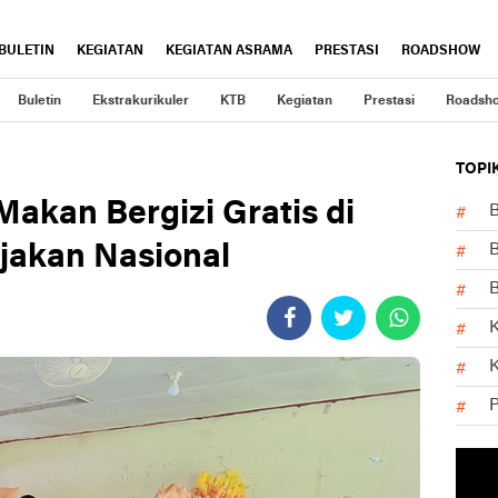
BULETIN
KEGIATAN
KEGIATAN ASRAMA
PRESTASI
ROADSHOW
Buletin
Ekstrakurikuler
KTB
Kegiatan
Prestasi
Roadsh
TOPI
akan Bergizi Gratis di
B
jakan Nasional
B
K
K
P