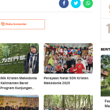
Buka komentar
BERIT
SMA Kristen Makedonia
Perayaan Natal SDK Kristen
 Kalimantan Barat
Makedonia 2025
n
asan Artifisial ke
kok
Fe
Ma