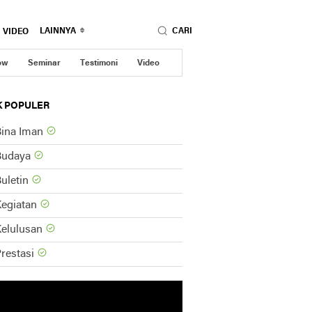
LAINNYA
CARI
VIDEO
ow
Seminar
Testimoni
Video
K POPULER
ina Iman
Budaya
uletin
egiatan
elulusan
restasi