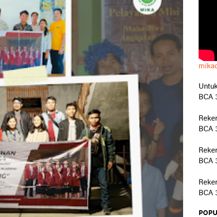
mika
Untuk
BCA 3
Reke
BCA 3
Reken
BCA 3
Reken
BCA 3
POPU