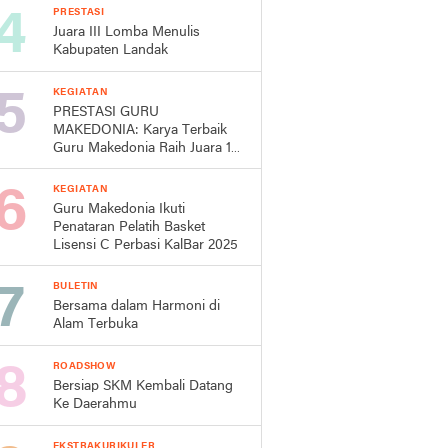
PRESTASI
Juara III Lomba Menulis
Kabupaten Landak
KEGIATAN
PRESTASI GURU
MAKEDONIA: Karya Terbaik
Guru Makedonia Raih Juara 1
Lomba Cipta Lagu Mars
Kabupaten Landak Dalam
KEGIATAN
Rangka HUT Pemda Landak
Guru Makedonia Ikuti
ke-26
Penataran Pelatih Basket
Lisensi C Perbasi KalBar 2025
BULETIN
Bersama dalam Harmoni di
Alam Terbuka
ROADSHOW
Bersiap SKM Kembali Datang
Ke Daerahmu
EKSTRAKURIKULER