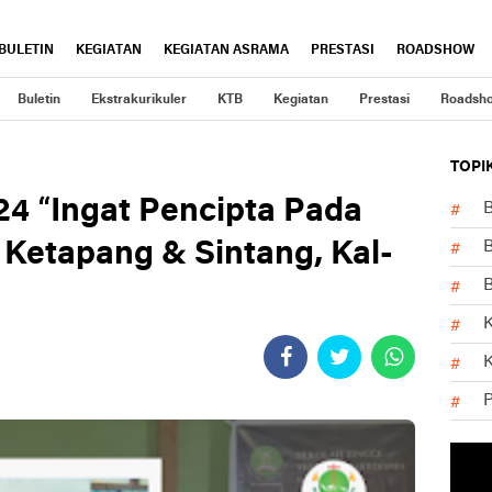
BULETIN
KEGIATAN
KEGIATAN ASRAMA
PRESTASI
ROADSHOW
Buletin
Ekstrakurikuler
KTB
Kegiatan
Prestasi
Roadsh
TOPI
24 “Ingat Pencipta Pada
B
Ketapang & Sintang, Kal-
B
K
K
P