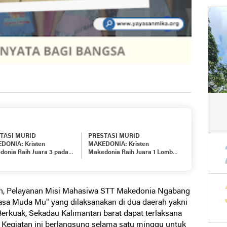
TASI MURID
PRESTASI MURID
DONIA: Kristen
MAKEDONIA: Kristen
donia Raih Juara 3 pada
Makedonia Raih Juara 1 Lomba
Voli Antar Pelajar
Band Akustik pada Porseni
se-Kecamatan Ngabang
Pelajar Kabupaten Landak
2025
, Pelayanan Misi Mahasiwa STT Makedonia Ngabang
asa Muda Mu" yang dilaksanakan di dua daerah yakni
Berkuak, Sekadau Kalimantan barat dapat terlaksana
.
Kegiatan ini berlangsung selama satu minggu untuk