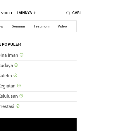
LAINNYA
CARI
VIDEO
ow
Seminar
Testimoni
Video
K POPULER
ina Iman
Budaya
uletin
egiatan
elulusan
restasi