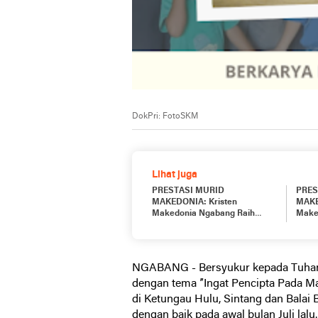
DokPri: FotoSKM
Lihat juga
PRESTASI MURID
PRES
MAKEDONIA: Kristen
MAKE
Makedonia Ngabang Raih
Make
Juara 2 Lomba Tari Kreasi
Turnamen 
Tingkat Sekolah se-Kecamatan
SMP 
Ngabang
NGABANG - Bersyukur kepada Tuhan
dengan tema ”Ingat Pencipta Pada M
di Ketungau Hulu, Sintang dan Balai 
dengan baik pada awal bulan Juli lalu