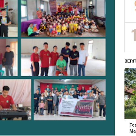
BERIT
Fe
Ma