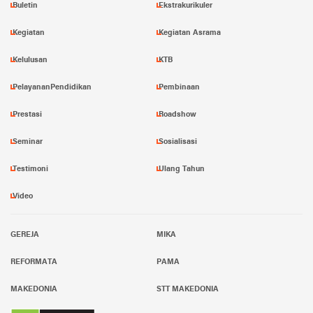
Buletin
Ekstrakurikuler
Kegiatan
Kegiatan Asrama
Kelulusan
KTB
PelayananPendidikan
Pembinaan
Prestasi
Roadshow
Seminar
Sosialisasi
Testimoni
Ulang Tahun
Video
GEREJA
MIKA
REFORMATA
PAMA
MAKEDONIA
STT MAKEDONIA