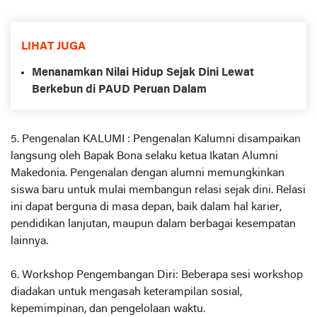
LIHAT JUGA
Menanamkan Nilai Hidup Sejak Dini Lewat
Berkebun di PAUD Peruan Dalam
Membangun Semangat Kepemimpinan dan
Kemandirian di PERKAJUSA SMA Kristen
5. Pengenalan KALUMI : Pengenalan Kalumni disampaikan
Makedonia Ngabang
langsung oleh Bapak Bona selaku ketua Ikatan Alumni
Membentuk Generasi Unggul Melalui
Makedonia. Pengenalan dengan alumni memungkinkan
Pendidikan Holistik
siswa baru untuk mulai membangun relasi sejak dini. Relasi
ini dapat berguna di masa depan, baik dalam hal karier,
pendidikan lanjutan, maupun dalam berbagai kesempatan
lainnya.
6. Workshop Pengembangan Diri: Beberapa sesi workshop
diadakan untuk mengasah keterampilan sosial,
kepemimpinan, dan pengelolaan waktu.